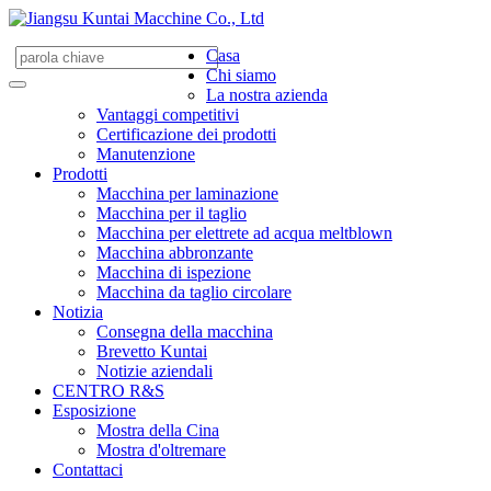
Casa
Chi siamo
La nostra azienda
Vantaggi competitivi
Certificazione dei prodotti
Manutenzione
Prodotti
Macchina per laminazione
Macchina per il taglio
Macchina per elettrete ad acqua meltblown
Macchina abbronzante
Macchina di ispezione
Macchina da taglio circolare
Notizia
Consegna della macchina
Brevetto Kuntai
Notizie aziendali
CENTRO R&S
Esposizione
Mostra della Cina
Mostra d'oltremare
Contattaci