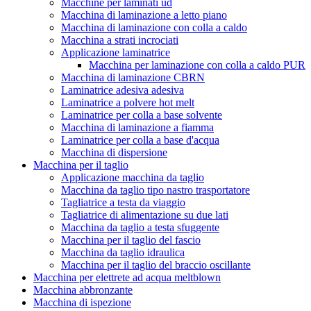
Macchine per laminati ud
Macchina di laminazione a letto piano
Macchina di laminazione con colla a caldo
Macchina a strati incrociati
Applicazione laminatrice
Macchina per laminazione con colla a caldo PUR
Macchina di laminazione CBRN
Laminatrice adesiva adesiva
Laminatrice a polvere hot melt
Laminatrice per colla a base solvente
Macchina di laminazione a fiamma
Laminatrice per colla a base d'acqua
Macchina di dispersione
Macchina per il taglio
Applicazione macchina da taglio
Macchina da taglio tipo nastro trasportatore
Tagliatrice a testa da viaggio
Tagliatrice di alimentazione su due lati
Macchina da taglio a testa sfuggente
Macchina per il taglio del fascio
Macchina da taglio idraulica
Macchina per il taglio del braccio oscillante
Macchina per elettrete ad acqua meltblown
Macchina abbronzante
Macchina di ispezione