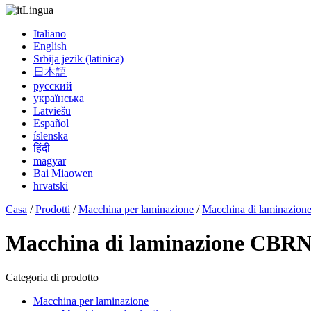
Lingua
Italiano
English
Srbija jezik (latinica)
日本語
русский
українська
Latviešu
Español
íslenska
हिंदी
magyar
Bai Miaowen
hrvatski
Casa
/
Prodotti
/
Macchina per laminazione
/
Macchina di laminazio
Macchina di laminazione CBR
Categoria di prodotto
Macchina per laminazione